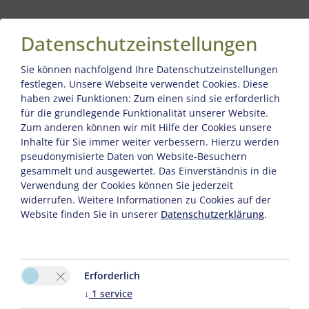
Datenschutzeinstellungen
Erholung tut Leib und
Sie können nachfolgend Ihre Datenschutzeinstellungen
festlegen.
Unsere Webseite verwendet Cookies. Diese
Seele wohl!
haben zwei Funktionen: Zum einen sind sie erforderlich
für die grundlegende Funktionalität unserer Website.
Zum anderen können wir mit Hilfe der Cookies unsere
Umgeben von der schönen Bergwelt und der ideale Ort
Inhalte für Sie immer weiter verbessern. Hierzu werden
zum relaxen & es sich gut gehen lassen. Besuchen Sie
pseudonymisierte Daten von Website-Besuchern
uns im Haus Montana.
gesammelt und ausgewertet. Das Einverständnis in die
Verwendung der Cookies können Sie jederzeit
widerrufen. Weitere Informationen zu Cookies auf der
Herzlich Willkommen in Damüls
Website finden Sie in unserer
Datenschutzerklärung
.
bei uns im Haus Montana.
Unser Haus steht im sonnigen Oberdamüls und ist der
Erforderlich
ideale Ausgangspunkt für alles, was das Herz im Urlaub
↓
1
service
in den Bergen begehrt.