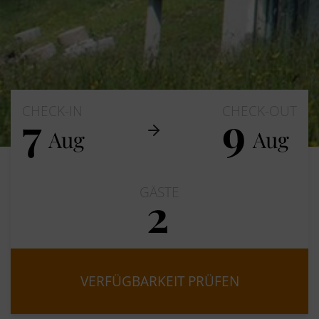
CHECK-IN
CHECK-OUT
7
9
Aug
Aug
GÄSTE
2
Erwachsene
Kinder